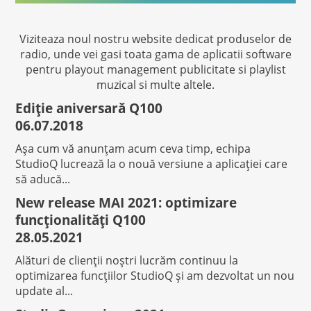
Viziteaza noul nostru website dedicat
produselor de
radio
, unde vei gasi
toata gama de aplicatii software
pentru playout management publicitate si playlist
muzical
si multe altele.
Ediție aniversară Q100
06.07.2018
Așa cum vă anunțam acum ceva timp, echipa
StudioQ lucrează la o nouă versiune a aplicației care
să aducă...
New release MAI 2021: optimizare
funcționalități Q100
28.05.2021
Alături de clienții noștri lucrăm continuu la
optimizarea funcțiilor StudioQ și am dezvoltat un nou
update al...