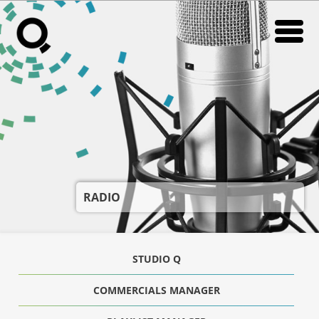
RADIO
RADIO
RADIO
IN STORE RADIO
IN STORE RADIO
VIKI
VIKI
NEWS
NEWS
SUPORT
SUPORT
RADIO
DESPRE NOI
DESPRE NOI
CONTACT
CONTACT
STUDIO Q
CARIERE
CARIERE
COMMERCIALS MANAGER