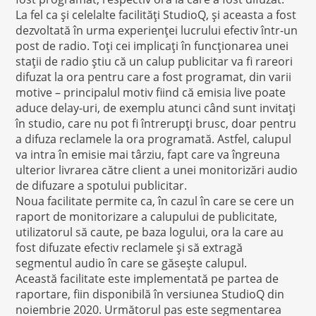
La fel ca și celelalte facilități StudioQ, și aceasta a fost
dezvoltată în urma experienței lucrului efectiv într-un
post de radio. Toți cei implicați în funcționarea unei
stații de radio știu că un calup publicitar va fi rareori
difuzat la ora pentru care a fost programat, din varii
motive – principalul motiv fiind că emisia live poate
aduce delay-uri, de exemplu atunci când sunt invitați
în studio, care nu pot fi întrerupți brusc, doar pentru
a difuza reclamele la ora programată. Astfel, calupul
va intra în emisie mai târziu, fapt care va îngreuna
ulterior livrarea către client a unei monitorizări audio
de difuzare a spotului publicitar.
Noua facilitate permite ca, în cazul în care se cere un
raport de monitorizare a calupului de publicitate,
utilizatorul să caute, pe baza logului, ora la care au
fost difuzate efectiv reclamele și să extragă
segmentul audio în care se găsește calupul.
Această facilitate este implementată pe partea de
raportare, fiin disponibilă în versiunea StudioQ din
noiembrie 2020. Următorul pas este segmentarea