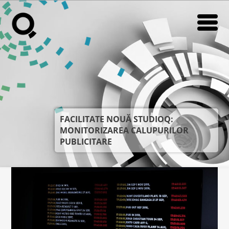
NEWS
RADIO
RADIO
IN STORE RADIO
IN STORE RADIO
VIKI
VIKI
NEWS
NEWS
FACILITATE NOUĂ STUDIOQ:
SUPORT
SUPORT
MONITORIZAREA CALUPURILOR
PUBLICITARE
DESPRE NOI
DESPRE NOI
CONTACT
CONTACT
CARIERE
CARIERE