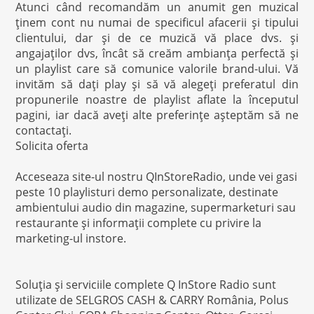
Atunci când recomandăm un anumit gen muzical
ţinem cont nu numai de specificul afacerii şi tipului
clientului, dar şi de ce muzică vă place dvs. şi
angajaţilor dvs, încât să creăm ambianţa perfectă şi
un playlist care să comunice valorile brand-ului. Vă
invităm să daţi play şi să vă alegeţi preferatul din
propunerile noastre de playlist aflate la începutul
pagini, iar dacă aveţi alte preferinţe aşteptăm să ne
contactaţi.
Solicita oferta
Acceseaza site-ul nostru
QInStoreRadio
, unde vei gasi
peste
10 playlisturi demo personalizate
,
destinate
ambientului audio din magazine, supermarketuri sau
restaurante şi informaţii complete cu privire la
marketing-ul instore.
Soluţia şi serviciile complete Q InStore Radio sunt
utilizate de SELGROS CASH & CARRY România, Polus