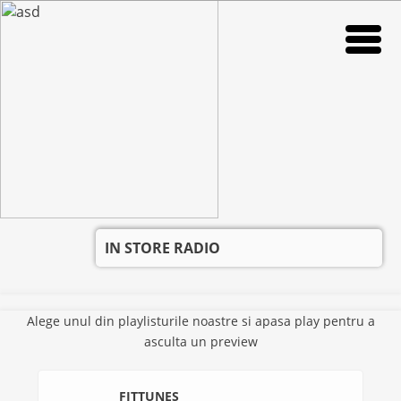
IN STORE RADIO
RADIO
RADIO
IN STORE RADIO
IN STORE RADIO
VIKI
VIKI
NEWS
NEWS
SUPORT
SUPORT
IN STORE RADIO
DESPRE NOI
DESPRE NOI
CONTACT
CONTACT
Alege unul din playlisturile noastre si apasa play pentru a
CARIERE
CARIERE
asculta un preview
FITTUNES