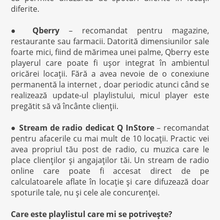
diferite.
●
Qberry
– recomandat pentru magazine,
restaurante sau farmacii. Datorită dimensiunilor sale
foarte mici, fiind de mărimea unei palme, Qberry este
playerul care poate fi uşor integrat în ambientul
oricărei locaţii. Fără a avea nevoie de o conexiune
permanentă la internet , doar periodic atunci când se
realizează update-ul playlistului, micul player este
pregătit să vă încânte clienţii.
●
Stream de radio dedicat Q InStore
– recomandat
pentru afacerile cu mai mult de 10 locaţii. Practic vei
avea propriul tău post de radio, cu muzica care le
place clienţilor şi angajaţilor tăi. Un stream de radio
online care poate fi accesat direct de pe
calculatoarele aflate în locaţie şi care difuzează doar
spoturile tale, nu şi cele ale concurenţei.
Care este playlistul care mi se potriveşte?