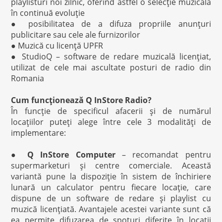
playlisturi noi zilnic, oferind astfel o selecţie muzicală
în continuă evoluţie
● posibilitatea de a difuza propriile anunţuri
publicitare sau cele ale furnizorilor
● Muzică cu licenţă UPFR
● StudioQ – software de redare muzicală licenţiat,
utilizat de cele mai ascultate posturi de radio din
Romania
Cum funcţionează Q InStore Radio?
În funcţie de specificul afacerii şi de numărul
locaţiilor puteţi alege între cele 3 modalităţi de
implementare:
●
Q InStore Computer
– recomandat pentru
supermarketuri şi centre comerciale. Această
variantă pune la dispoziţie în sistem de închiriere
lunară un calculator pentru fiecare locaţie, care
dispune de un software de redare şi playlist cu
muzică licenţiată. Avantajele acestei variante sunt că
ea permite difuzarea de spoturi diferite în locaţii