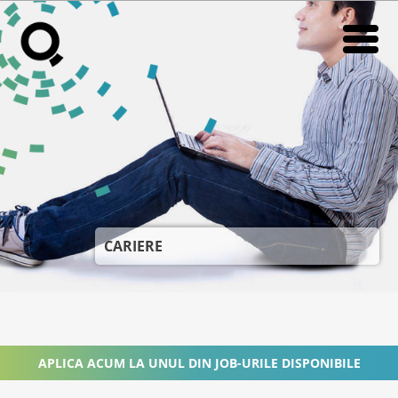
CARIERE
RADIO
RADIO
IN STORE RADIO
IN STORE RADIO
VIKI
VIKI
NEWS
NEWS
SUPORT
SUPORT
CARIERE
DESPRE NOI
DESPRE NOI
CONTACT
CONTACT
CARIERE
CARIERE
APLICA ACUM LA UNUL DIN JOB-URILE DISPONIBILE